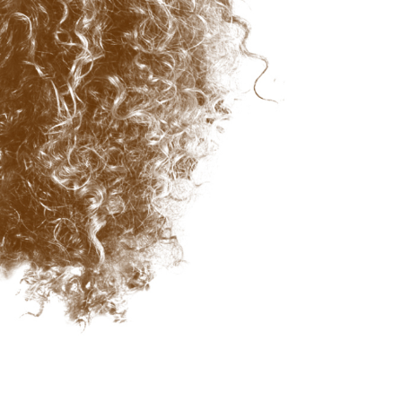
alokuvien muokkaus
Korujen valokuvien muokkaus
AI-koulutusdata