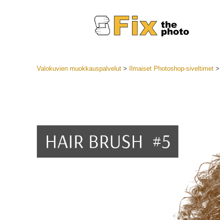
Valokuvien muokkauspalvelut
>
Ilmaiset Photoshop-siveltimet
Lightroom
LR-esiase
Muotok
Parhaan t
esiasetuk
Mobiilias
Hääku