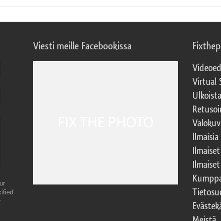
Viesti meille Facebookissa
Fixthe
Videoed
Virtual 
Ulkoist
Retusoi
Valokuv
Ilmaisia
Ilmaise
Ilmaise
Kumppa
ur
Tietosu
ified
r
Evästek
Meistä