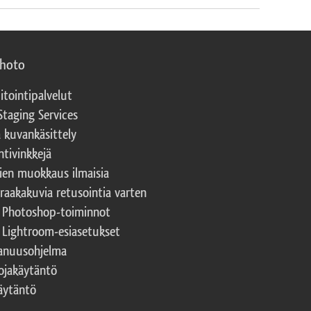
photo
itointipalvelut
Staging Services
a kuvankäsittely
ntivinkkejä
ien muokkaus ilmaisia
 raakakuvia retusointia varten
t Photoshop-toiminnot
t Lightroom-esiasetukset
nuusohjelma
ojakäytäntö
äytäntö