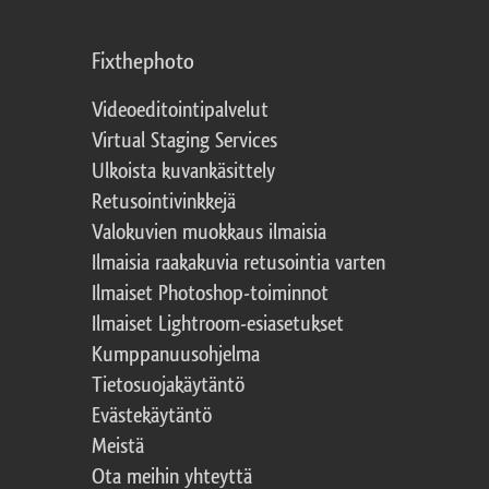
Fixthephoto
Videoeditointipalvelut
Virtual Staging Services
Ulkoista kuvankäsittely
Retusointivinkkejä
Valokuvien muokkaus ilmaisia
Ilmaisia raakakuvia retusointia varten
Ilmaiset Photoshop-toiminnot
Ilmaiset Lightroom-esiasetukset
Kumppanuusohjelma
Tietosuojakäytäntö
Evästekäytäntö
Meistä
Ota meihin yhteyttä