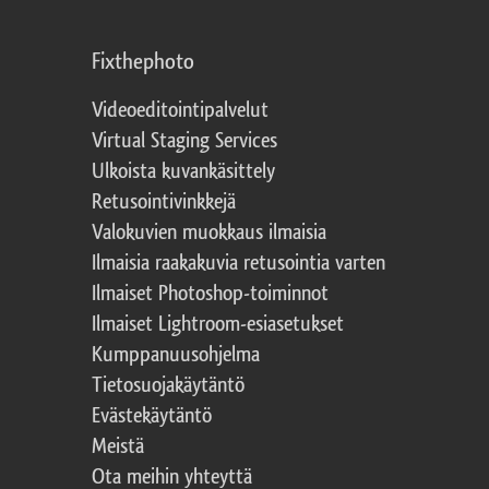
Fixthephoto
Videoeditointipalvelut
Virtual Staging Services
Ulkoista kuvankäsittely
Retusointivinkkejä
Valokuvien muokkaus ilmaisia
Ilmaisia raakakuvia retusointia varten
Ilmaiset Photoshop-toiminnot
Ilmaiset Lightroom-esiasetukset
Kumppanuusohjelma
Tietosuojakäytäntö
Evästekäytäntö
Meistä
Ota meihin yhteyttä