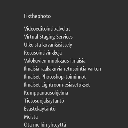
Fixthephoto
Videoeditointipalvelut
Virtual Staging Services
Ulkoista kuvankäsittely
Retusointivinkkejä
Valokuvien muokkaus ilmaisia
Ilmaisia raakakuvia retusointia varten
Ilmaiset Photoshop-toiminnot
Ilmaiset Lightroom-esiasetukset
Kumppanuusohjelma
Tietosuojakäytäntö
Evästekäytäntö
Meistä
Ota meihin yhteyttä