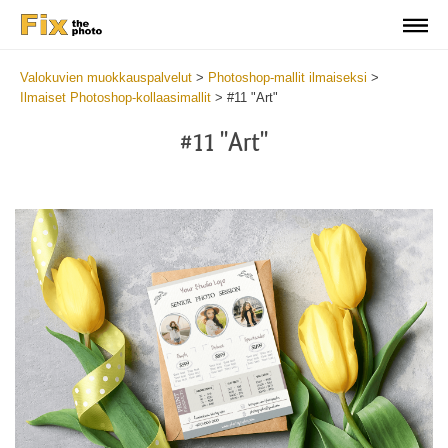
Valokuvien muokkauspalvelut
>
Photoshop-mallit ilmaiseksi
>
Ilmaiset Photoshop-kollaasimallit
>
#11 "Art"
#11 "Art"
Wa
Und
var
$v
in
/va
on
line
54
Wa
Try