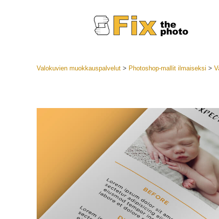
Valokuvien muokkauspalvelut
>
Photoshop-mallit ilmaiseksi
>
V
Lightroom
LR-esiase
Muotok
Parhaan t
esiasetuk
Mobiilias
Hääku