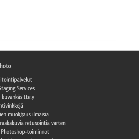
photo
itointipalvelut
Staging Services
a kuvankäsittely
ntivinkkejä
ien muokkaus ilmaisia
 raakakuvia retusointia varten
t Photoshop-toiminnot