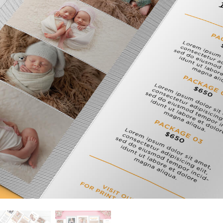
alokuvien muokkaus
Korujen valokuvien muokkaus
AI-koulutusdata