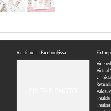
Viesti meille Facebookissa
Fixthe
Videoed
Virtual 
Ulkoist
Retusoi
Valokuv
Ilmaisia
Ilmaise