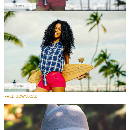
Please select
Free On1 Preset #3
Matte Effect
(30 Lr Presets)
Matte Complete
(130 Lr Presets)
Free download
FREE DOWNLOAD
Preset's group:
ON1 Presets Free
Recommended Photos:
Urban, street, landscape, portrait, wedding, lifestyle,
couple, fashion