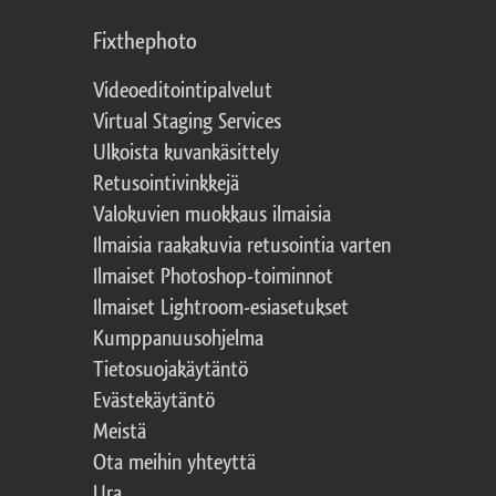
Fixthephoto
Videoeditointipalvelut
Virtual Staging Services
Ulkoista kuvankäsittely
Retusointivinkkejä
Valokuvien muokkaus ilmaisia
Ilmaisia raakakuvia retusointia varten
Ilmaiset Photoshop-toiminnot
Ilmaiset Lightroom-esiasetukset
Kumppanuusohjelma
Tietosuojakäytäntö
Evästekäytäntö
Meistä
Ota meihin yhteyttä
Ura