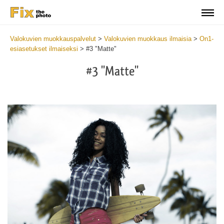
Valokuvien muokkauspalvelut
>
Valokuvien muokkaus ilmaisia
>
On1-
esiasetukset ilmaiseksi
>
#3 "Matte"
#3 "Matte"
Do
Fr
Pr