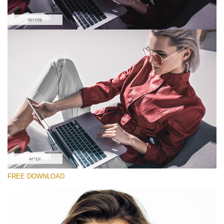
Please select
Looks Like Film Lightroom Preset #1
Portrait Pro
(40 Lr Presets)
Wedding Collection
(400 Lr Presets)
Entire Collection
FREE DOWNLOAD
(2067 Lr Presets)
Free download