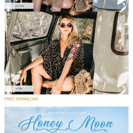
Please select
Free Instagram Preset #40
Honey Moon
(30 Lr Presets)
Must-Have Collection
(1432 Lr Presets)
Entire Collection
FREE DOWNLOAD
(2067 Lr Presets)
Free download