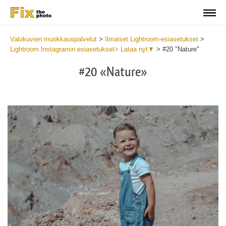
Valokuvien muokkauspalvelut
>
Ilmaiset Lightroom-esiasetukset
>
Lightroom Instagramin esiasetukset> Lataa nyt▼
>
#20 "Nature"
#20 «Nature»
Do
Fr