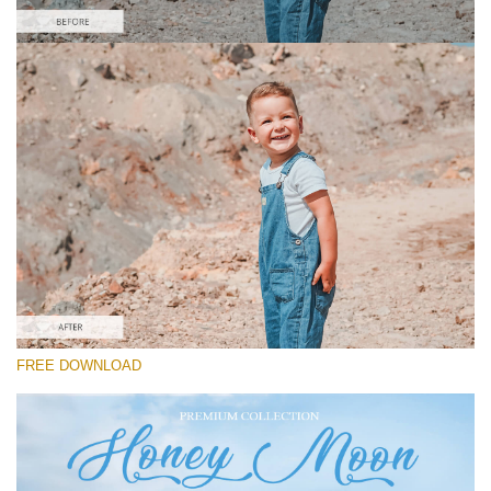
Please select
Free Instagram Preset #20
Honey Moon
(30 Lr Presets)
Wedding Collection
(400 Lr Presets)
Must-Have Collection
FREE DOWNLOAD
(1432 Lr Presets)
Free download