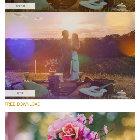
Please select
Free Light Leak Overlay #1
Light Leaks Effect
Free download
FREE DOWNLOAD