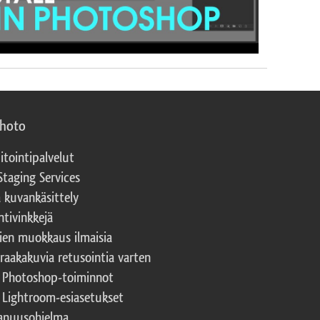
photo
itointipalvelut
Staging Services
a kuvankäsittely
ntivinkkejä
ien muokkaus ilmaisia
 raakakuvia retusointia varten
t Photoshop-toiminnot
t Lightroom-esiasetukset
nuusohjelma