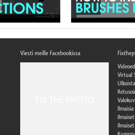
Viesti meille Facebookissa
Fixthe
Videoed
Virtual 
Ulkoist
Retusoi
Valokuv
Ilmaisia
Ilmaise
Ilmaise
Kumppa