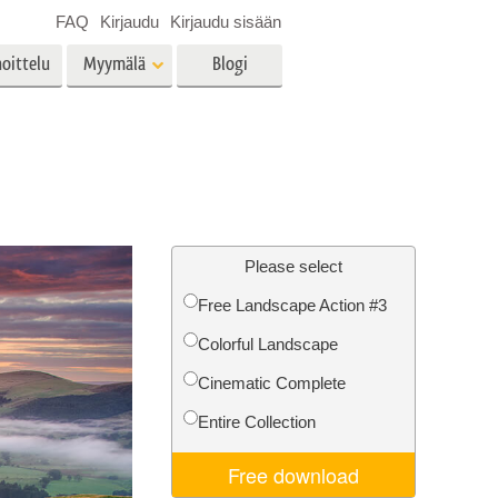
FAQ
Kirjaudu
Kirjaudu sisään
oittelu
Myymälä
Blogi
es
Video
LUT:t videoeditointiin
Ammattimaiset
vien
Kiinteistöjen valokuvien
videopeittokuvat
muokkaus
Please select
Free Landscape Action #3
Colorful Landscape
o
Valokuvan restaurointi
Cinematic Complete
Entire Collection
Free download