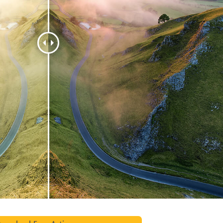
alokuvien muokkaus
Korujen valokuvien muokkaus
AI-koulutusdata