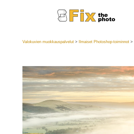
Valokuvien muokkauspalvelut
>
Ilmaiset Photoshop-toiminnot
>
Lightroom
LR-esiase
Muotok
Parhaan t
esiasetuk
Mobiilias
Hääku