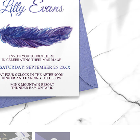
alokuvien muokkaus
Korujen valokuvien muokkaus
AI-koulutusdata