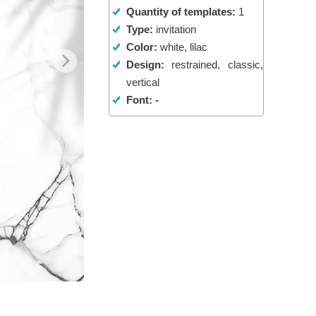
Quantity of templates:
1
Video Editing Services
Type:
invitation
Color:
white, lilac
Design:
restrained, classic,
vertical
Font: -