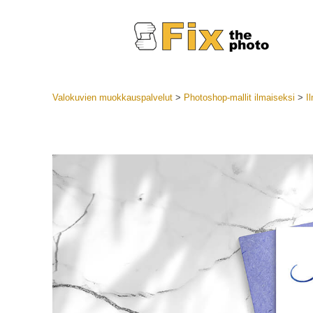
Valokuvien muokkauspalvelut
>
Photoshop-mallit ilmaiseksi
>
I
Lightroom
LR-esiase
Muotok
Parhaan t
esiasetuk
Mobiilias
Hääku