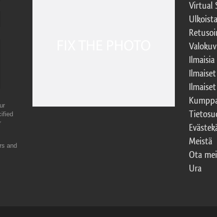
Virtual 
Ulkoist
Retusoi
Valokuv
Ilmaisia
Ilmaise
Ilmaise
Kumppa
ur
Tietosu
ified
r
Evästek
Meistä
ers and
Ota mei
Ura