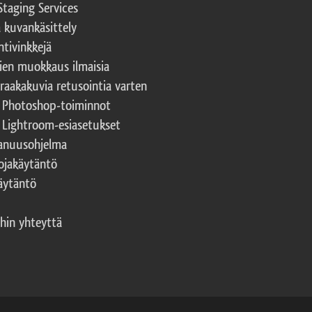
Staging Services
a kuvankäsittely
ntivinkkejä
ien muokkaus ilmaisia
 raakakuvia retusointia varten
t Photoshop-toiminnot
t Lightroom-esiasetukset
nuusohjelma
ojakäytäntö
äytäntö
hin yhteyttä