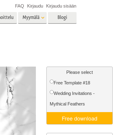
FAQ
Kirjaudu
Kirjaudu sisään
oittelu
Myymälä
Blogi
es
Video
LUT:t videoeditointiin
Ammattimaiset
vien
Kiinteistöjen valokuvien
videopeittokuvat
muokkaus
Please select
Free Template #18
Wedding Invitations -
o
Valokuvan restaurointi
Mythical Feathers
Free download