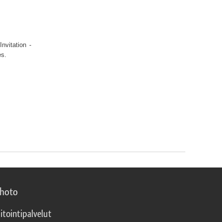
nvitation -
tes.
photo
itointipalvelut