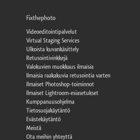
Fixthephoto
Videoeditointipalvelut
Virtual Staging Services
Ulkoista kuvankäsittely
Retusointivinkkejä
Valokuvien muokkaus ilmaisia
Ilmaisia raakakuvia retusointia varten
Ilmaiset Photoshop-toiminnot
Ilmaiset Lightroom-esiasetukset
Kumppanuusohjelma
Tietosuojakäytäntö
Evästekäytäntö
Meistä
Ota meihin yhteyttä