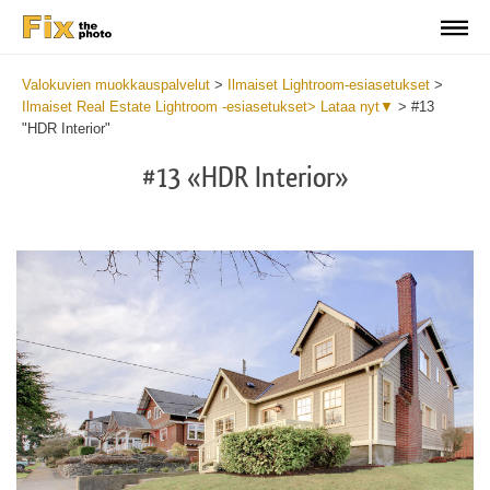
Valokuvien muokkauspalvelut
>
Ilmaiset Lightroom-esiasetukset
>
Ilmaiset Real Estate Lightroom -esiasetukset> Lataa nyt▼
>
#13
"HDR Interior"
#13 «HDR Interior»
B