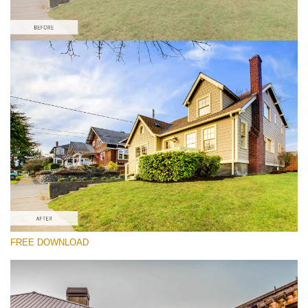
Please select
Real Estate HDR Preset #3
HDR Real Estate
(40 Lr Presets)
Real Estate Collection
(120 Lr Presets)
Must-Have Collection
FREE DOWNLOAD
(1432 Lr Presets)
Free download