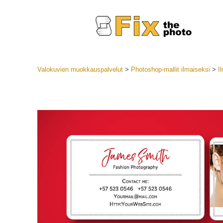
Valokuvien muokkauspalvelut
>
Photoshop-mallit ilmaiseksi
>
I
Lightroom
LR-esiase
Muotok
Parhaan t
esiasetuk
Mobiilias
Hääku