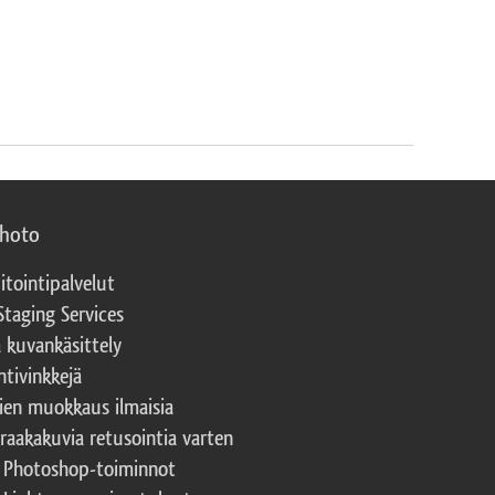
photo
itointipalvelut
Staging Services
a kuvankäsittely
ntivinkkejä
ien muokkaus ilmaisia
 raakakuvia retusointia varten
t Photoshop-toiminnot