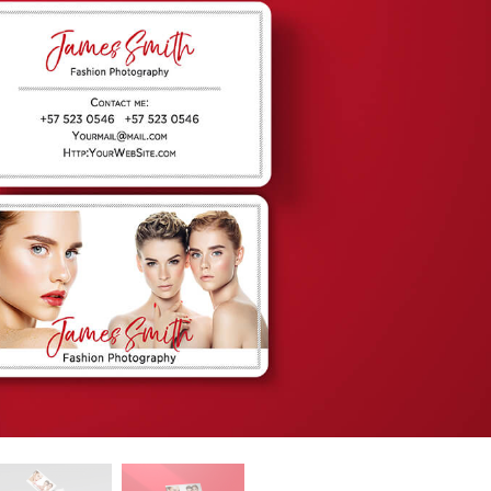
alokuvien muokkaus
Korujen valokuvien muokkaus
AI-koulutusdata