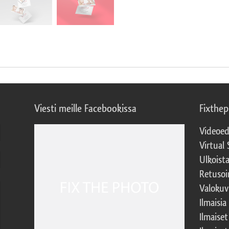
Viesti meille Facebookissa
Fixthe
Videoed
Virtual 
Ulkoist
Retusoi
Valokuv
Ilmaisia
Ilmaise