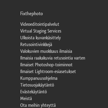
Fixthephoto
Videoeditointipalvelut
Virtual Staging Services
Ulkoista kuvankäsittely
Retusointivinkkejä
Valokuvien muokkaus ilmaisia
Ilmaisia raakakuvia retusointia varten
Ilmaiset Photoshop-toiminnot
Ilmaiset Lightroom-esiasetukset
Kumppanuusohjelma
Tietosuojakäytäntö
Evästekäytäntö
Meistä
Ota meihin yhteyttä