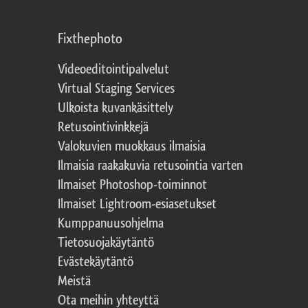
Fixthephoto
Videoeditointipalvelut
Virtual Staging Services
Ulkoista kuvankäsittely
Retusointivinkkejä
Valokuvien muokkaus ilmaisia
Ilmaisia raakakuvia retusointia varten
Ilmaiset Photoshop-toiminnot
Ilmaiset Lightroom-esiasetukset
Kumppanuusohjelma
Tietosuojakäytäntö
Evästekäytäntö
Meistä
Ota meihin yhteyttä