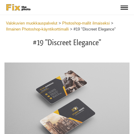
Valokuvien muokkauspalvelut
>
Photoshop-mallit ilmaiseksi
>
Ilmainen Photoshop-käyntikorttimalli
>
#19 "Discreet Elegance"
#19 "Discreet Elegance"
Do
Fr
Bu
Ca