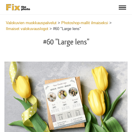
Valokuvien muokkauspalvelut
>
Photoshop-mallit ilmaiseksi
>
Ilmaiset valokuvauslogot
>
#60 "Large lens"
#60 "Large lens"
Wa
Und
var
$v
in
/va
on
line
54
Wa
Try