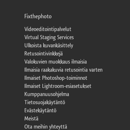
Fixthephoto
Videoeditointipalvelut
Virtual Staging Services
Ulkoista kuvankäsittely
Retusointivinkkejä
Valokuvien muokkaus ilmaisia
Ilmaisia raakakuvia retusointia varten
Ilmaiset Photoshop-toiminnot
Ilmaiset Lightroom-esiasetukset
Kumppanuusohjelma
Tietosuojakäytäntö
Evästekäytäntö
Meistä
Ota meihin yhteyttä