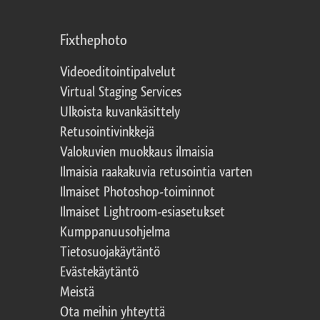
Fixthephoto
Videoeditointipalvelut
Virtual Staging Services
Ulkoista kuvankäsittely
Retusointivinkkejä
Valokuvien muokkaus ilmaisia
Ilmaisia raakakuvia retusointia varten
Ilmaiset Photoshop-toiminnot
Ilmaiset Lightroom-esiasetukset
Kumppanuusohjelma
Tietosuojakäytäntö
Evästekäytäntö
Meistä
Ota meihin yhteyttä