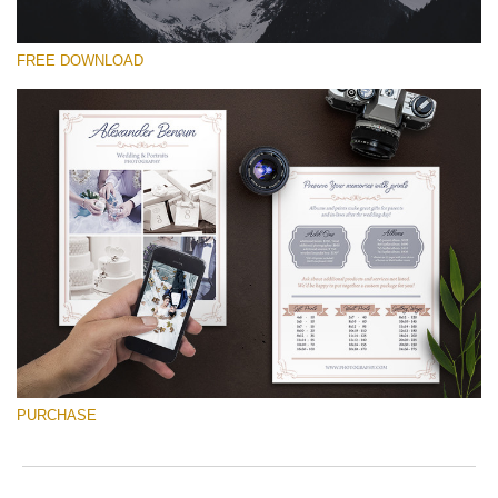
FREE DOWNLOAD
Please select
Free Font #44
Wedding Photography Templates
Free download
PURCHASE