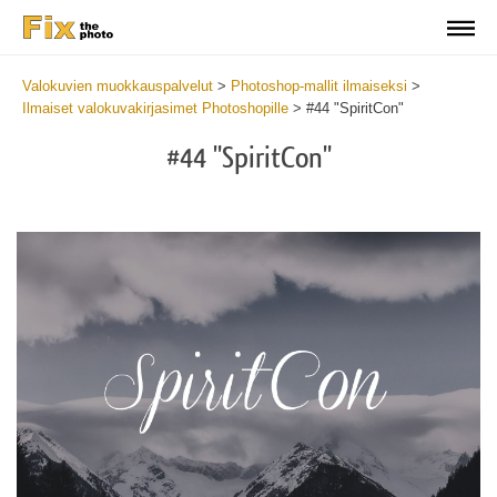
Valokuvien muokkauspalvelut
>
Photoshop-mallit ilmaiseksi
>
Ilmaiset valokuvakirjasimet Photoshopille
>
#44 "SpiritCon"
#44 "SpiritCon"
Do
Fr
Fo