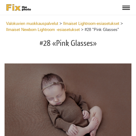
Valokuvien muokkauspalvelut
>
Ilmaiset Lightroom-esiasetukset
>
Ilmaiset Newborn Lightroom -esiasetukset
>
#28 "Pink Glasses"
#28 «Pink Glasses»
Do
Fr