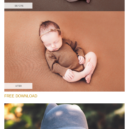
Please select
Free Newborn Preset #28
Matte Effect
(30 Lr Presets)
Matte Complete
(130 Lr Presets)
Must-Have Collection
FREE DOWNLOAD
(1432 Lr Presets)
Free download