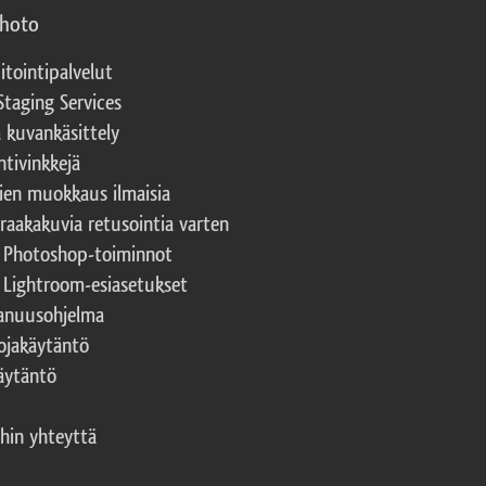
photo
itointipalvelut
Staging Services
a kuvankäsittely
ntivinkkejä
ien muokkaus ilmaisia
 raakakuvia retusointia varten
t Photoshop-toiminnot
t Lightroom-esiasetukset
nuusohjelma
ojakäytäntö
äytäntö
hin yhteyttä