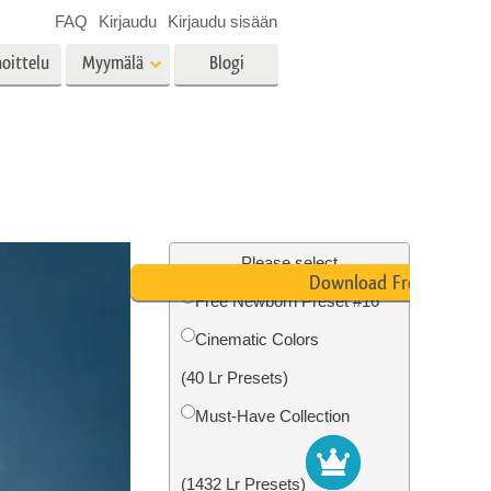
FAQ
Kirjaudu
Kirjaudu sisään
oittelu
Myymälä
Blogi
es
Video
LUT:t videoeditointiin
Ammattimaiset
vien
Kiinteistöjen valokuvien
videopeittokuvat
muokkaus
Please select
Download Free
Free Newborn Preset #16
Cinematic Colors
o
Valokuvan restaurointi
(40 Lr Presets)
Must-Have Collection
(1432 Lr Presets)