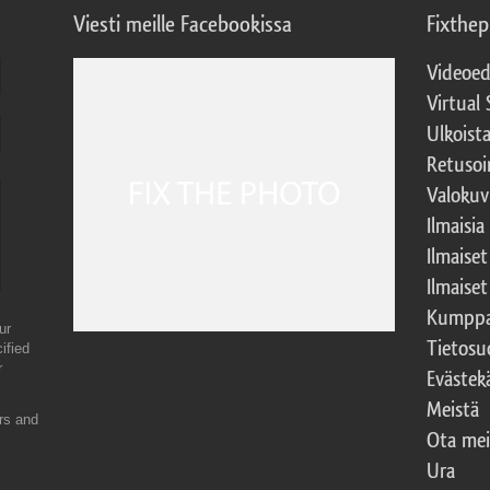
Viesti meille Facebookissa
Fixthe
Videoed
Virtual 
Ulkoist
Retusoi
Valokuv
Ilmaisia
Ilmaise
Ilmaise
Kumppa
ur
Tietosu
ified
r
Evästek
Meistä
ers and
Ota mei
Ura