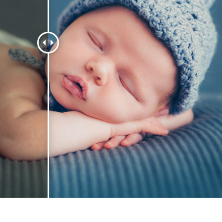
alokuvien muokkaus
Korujen valokuvien muokkaus
AI-koulutusdata