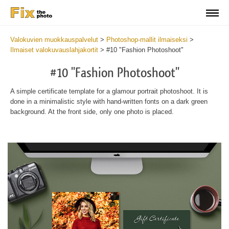
Valokuvien muokkauspalvelut
>
Photoshop-mallit ilmaiseksi
>
Ilmaiset valokuvauslahjakortit
>
#10 "Fashion Photoshoot"
#10 "Fashion Photoshoot"
A simple certificate template for a glamour portrait photoshoot. It is
done in a minimalistic style with hand-written fonts on a dark green
background. At the front side, only one photo is placed.
Wa
Und
var
$v
in
/va
on
line