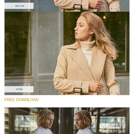
Please select
Free Video Overlay #4
Film Effect
Free download
FREE DOWNLOAD