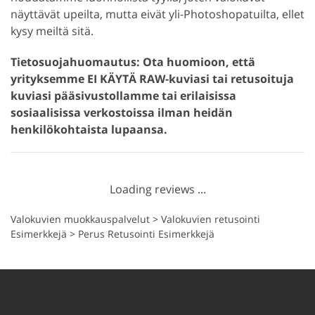
näyttävät upeilta, mutta eivät yli-Photoshopatuilta, ellet
kysy meiltä sitä.
Tietosuojahuomautus: Ota huomioon, että
yrityksemme EI KÄYTÄ RAW-kuviasi tai retusoituja
kuviasi pääsivustollamme tai erilaisissa
sosiaalisissa verkostoissa ilman heidän
henkilökohtaista lupaansa.
Loading reviews ...
Valokuvien muokkauspalvelut
>
Valokuvien retusointi
Esimerkkejä
>
Perus Retusointi Esimerkkejä