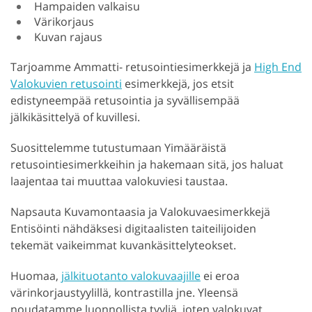
Hampaiden valkaisu
Värikorjaus
Kuvan rajaus
Tarjoamme Ammatti- retusointiesimerkkejä ja
High End
Valokuvien retusointi
esimerkkejä, jos etsit
edistyneempää retusointia ja syvällisempää
jälkikäsittelyä of kuvillesi.
Suosittelemme tutustumaan Yimääräistä
retusointiesimerkkeihin ja hakemaan sitä, jos haluat
laajentaa tai muuttaa valokuviesi taustaa.
Napsauta Kuvamontaasia ja Valokuvaesimerkkejä
Entisöinti nähdäksesi digitaalisten taiteilijoiden
tekemät vaikeimmat kuvankäsittelyteokset.
Huomaa,
jälkituotanto valokuvaajille
ei eroa
värinkorjaustyylillä, kontrastilla jne. Yleensä
noudatamme luonnollista tyyliä, joten valokuvat