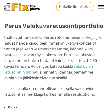
Kokeile ilmaiseksi
Perus Valokuvaretusointiportfolio
Täältä voit tarkastella Perus retusointiesimerkkejä. Jos
haluat nähdä kaikki pienimmätkin yksityiskohdat of
ennen ja jälkeen -esimerkeissämme, käännä kuva
avataksesi kuvan täysikokoisena. Perus valokuvien
retusointi on halvin hinta of vain jälkikäsittely $ 2.50
kuvaa kohden. Voit myös katsoa kaikki
valokuvien
retusoinnin hinnat
ja hinnat viiden tarjoamamme
valokuvan jälkikäsittelytason sisällä.
Lisäksi sinulla on mahdollisuus katsella valokuvien
retusointiesimerkkejä korkeammalla resoluutiolla.
Kaikki