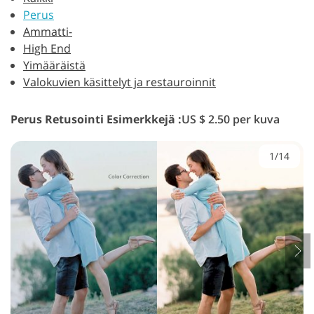
Perus
Ammatti-
High End
Yimääräistä
Valokuvien käsittelyt ja restauroinnit
Perus Retusointi Esimerkkejä :
US $ 2.50 per kuva
1/14