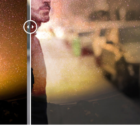
alokuvien muokkaus
Korujen valokuvien muokkaus
AI-koulutusdata