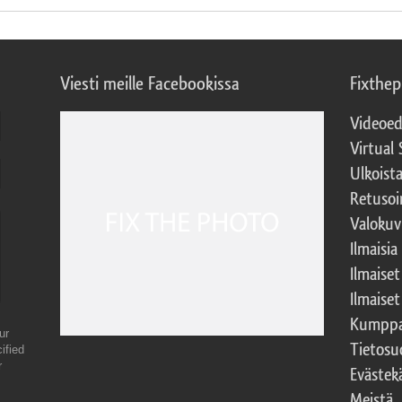
Viesti meille Facebookissa
Fixthe
Videoed
Virtual 
Ulkoist
Retusoi
Valokuv
Ilmaisia
Ilmaise
Ilmaise
Kumppa
ur
Tietosu
ified
r
Evästek
Meistä