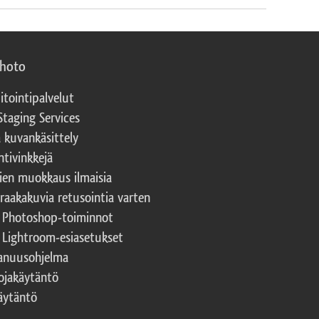
photo
itointipalvelut
Staging Services
a kuvankäsittely
ntivinkkejä
ien muokkaus ilmaisia
 raakakuvia retusointia varten
t Photoshop-toiminnot
t Lightroom-esiasetukset
nuusohjelma
ojakäytäntö
äytäntö