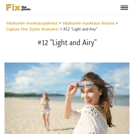
Valokuvien muokkauspalvelut
>
Valokuvien muokkaus ilmaisia
>
Capture One Styles ilmaiseksi
>
#12 "Light and Airy"
#12 "Light and Airy"
Cl
at
th
bu
an
re
Fr
Li
an
Ai
St
wi
2