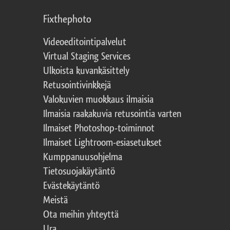
Fixthephoto
Videoeditointipalvelut
Virtual Staging Services
Ulkoista kuvankäsittely
Retusointivinkkejä
Valokuvien muokkaus ilmaisia
Ilmaisia raakakuvia retusointia varten
Ilmaiset Photoshop-toiminnot
Ilmaiset Lightroom-esiasetukset
Kumppanuusohjelma
Tietosuojakäytäntö
Evästekäytäntö
Meistä
Ota meihin yhteyttä
Ura