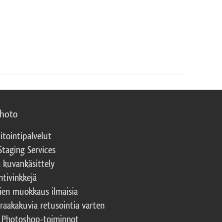
photo
itointipalvelut
Staging Services
a kuvankäsittely
ntivinkkejä
ien muokkaus ilmaisia
 raakakuvia retusointia varten
t Photoshop-toiminnot