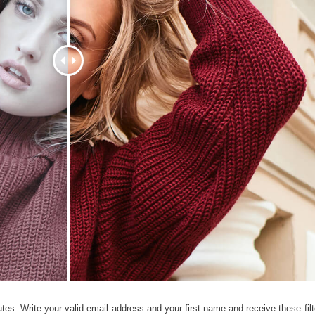
alokuvien muokkaus
Korujen valokuvien muokkaus
AI-koulutusdata
tes. Write your valid email address and your first name and receive these filt