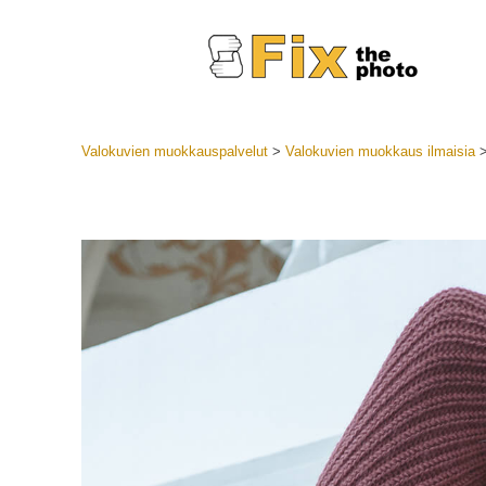
Valokuvien muokkauspalvelut
>
Valokuvien muokkaus ilmaisia
Lightroom
LR-esiase
Muotok
Parhaan t
esiasetuk
Mobiilias
Hääku