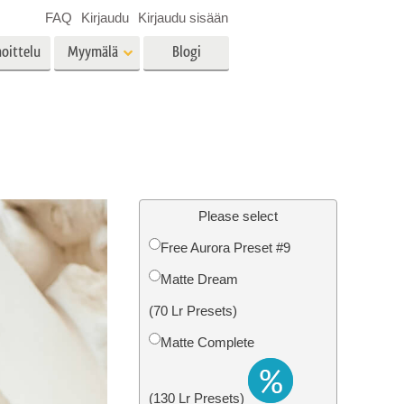
FAQ
Kirjaudu
Kirjaudu sisään
oittelu
Myymälä
Blogi
es
Video
LUT:t videoeditointiin
Ammattimaiset
vien
Kiinteistöjen valokuvien
videopeittokuvat
muokkaus
Please select
Free Aurora Preset #9
Matte Dream
o
Valokuvan restaurointi
(70 Lr Presets)
Matte Complete
(130 Lr Presets)