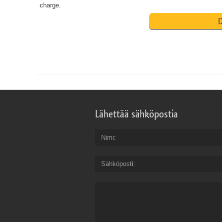
charge.
D
Lähettää sähköpostia
Nimi
Sähköposti