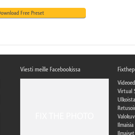
ownload Free Preset
Viesti meille Facebookissa
Fixthe
Videoed
Virtual 
Ulkoist
Retusoi
Valokuv
Ilmaisia
Ilmaise