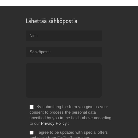
Lähettää sähköpostia
Nimi
Sähköposti
By submitting the form you give us your
consent to process the personal data
specified by you in the fields above according
to our
Privacy Policy
I agree to be updated with special offers
and deals from FixThePhoto.com