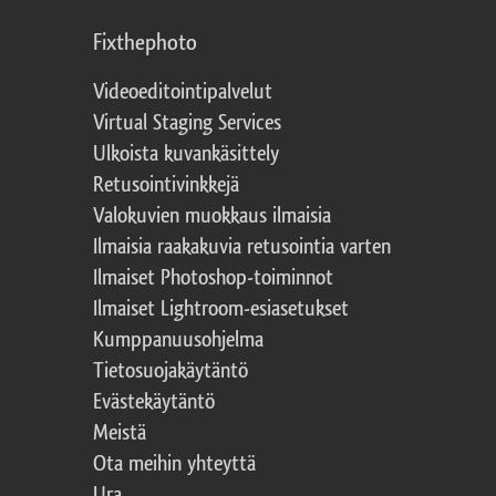
Fixthephoto
Videoeditointipalvelut
Virtual Staging Services
Ulkoista kuvankäsittely
Retusointivinkkejä
Valokuvien muokkaus ilmaisia
Ilmaisia raakakuvia retusointia varten
Ilmaiset Photoshop-toiminnot
Ilmaiset Lightroom-esiasetukset
Kumppanuusohjelma
Tietosuojakäytäntö
Evästekäytäntö
Meistä
Ota meihin yhteyttä
Ura