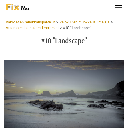
Valokuvien muokkauspalvelut
>
Valokuvien muokkaus ilmaisia
>
Auroran esiasetukset ilmaiseksi
>
#10 "Landscape"
#10 "Landscape"
Cl
at
th
bu
an
re
Fr
Au
Pr
wi
2
mi
Wr