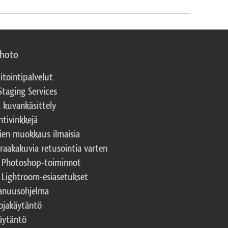
photo
itointipalvelut
Staging Services
a kuvankäsittely
ntivinkkejä
ien muokkaus ilmaisia
 raakakuvia retusointia varten
t Photoshop-toiminnot
t Lightroom-esiasetukset
nuusohjelma
ojakäytäntö
äytäntö