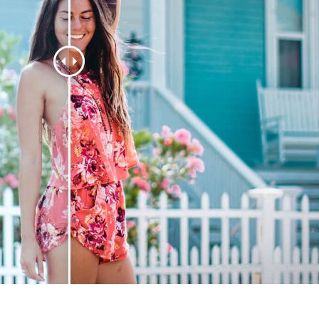
alokuvien muokkaus
Korujen valokuvien muokkaus
AI-koulutusdata