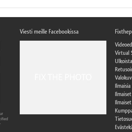
Viesti meille Facebookissa
Fixthe
Videoed
Virtual 
Ulkoist
Retusoi
Valokuv
Ilmaisia
Ilmaise
Ilmaise
Kumppa
ur
Tietosu
ified
r
Evästek