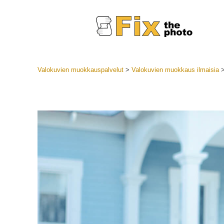
Valokuvien muokkauspalvelut
>
Valokuvien muokkaus ilmaisia
Lightroom
LR-esiase
Muotok
Parhaan t
esiasetuk
Mobiilias
Hääku