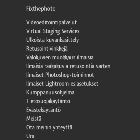
Fixthephoto
Videoeditointipalvelut
Virtual Staging Services
Ulkoista kuvankäsittely
Retusointivinkkejä
Valokuvien muokkaus ilmaisia
Ilmaisia raakakuvia retusointia varten
Ilmaiset Photoshop-toiminnot
Ilmaiset Lightroom-esiasetukset
Kumppanuusohjelma
Tietosuojakäytäntö
Evästekäytäntö
Meistä
Ota meihin yhteyttä
Ura