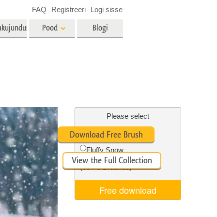
FAQ
Registreeri
Logi sisse
akujundus
Pood
Blogi
es
Video
LUT-id videotöötluseks
Professionaalsed
tlus
Kinnisvara fototöötlus
videoülekatted
Please select
Free Ps Brush #7
Download Free Brush
Fluffy Snow
View the Full Collection
mine
Fotode taastamine
(60 Ps Brushes)
Free download