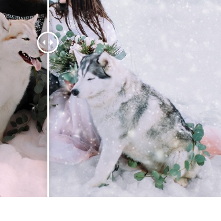
e fototöötlus
Ehete fotode redigeerimine
AI koolitusandme