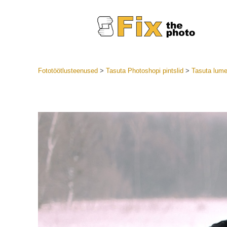
Fototöötlusteenused
>
Tasuta Photoshopi pintslid
>
Tasuta lume
Lightroom
LR eelsea
Portre
Parima pa
Mobiili e
Pulmafot