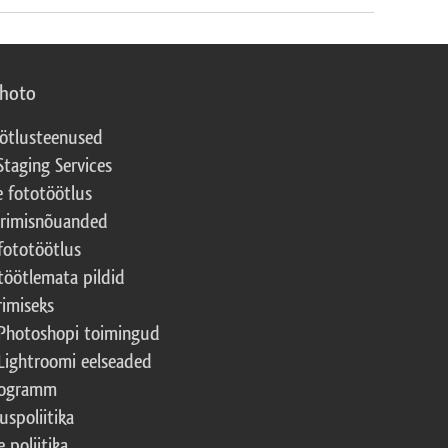
photo
ötlusteenused
Staging Services
e fototöötlus
erimisnõuanded
fototöötlus
töötlemata pildid
rimiseks
Photoshopi toimingud
Lightroomi eelseaded
rogramm
uspoliitika
 poliitika