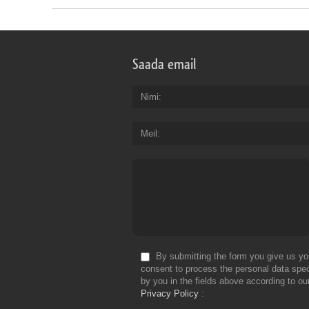
Saada email
Nimi
Meil
By submitting the form you give us yo
consent to process the personal data spec
by you in the fields above according to ou
Privacy Policy