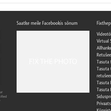
Saatke meile Facebookis sõnum
Fixthe
Videotö
Virtual 
Allhank
Retuše
Tasuta 
Tasuta 
retušee
Tasuta 
Tasuta 
ur
Sidusp
ified
r
Privaats
Küpsiste