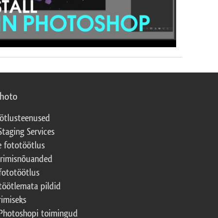
photo
ötlusteenused
Staging Services
e fototöötlus
erimisnõuanded
fototöötlus
töötlemata pildid
rimiseks
Photoshopi toimingud