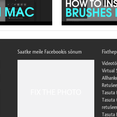
Saatke meile Facebookis sõnum
Fixthe
Videotö
Virtual 
Allhank
Retuše
Tasuta 
Tasuta 
retušee
Tasuta 