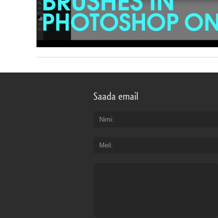
Saada email
Nimi
Meil