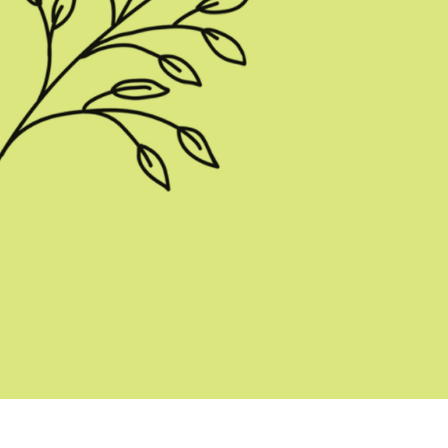
e fototöötlus
Ehete fotode redigeerimine
AI koolitusandme