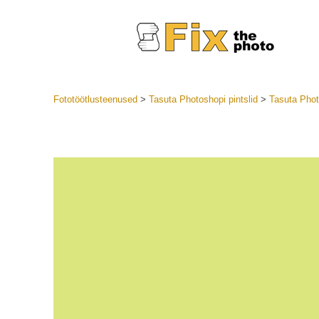
Fototöötlusteenused
>
Tasuta Photoshopi pintslid
>
Tasuta Phot
Lightroom
LR eelsea
Portre
Parima pa
Mobiili e
Pulmafot