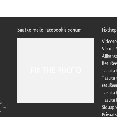
Saatke meile Facebookis sõnum
Fixthe
Videotö
Virtual 
Allhank
Retuše
Tasuta 
Tasuta 
retušee
Tasuta 
Tasuta 
ur
Sidusp
ified
r
Privaats