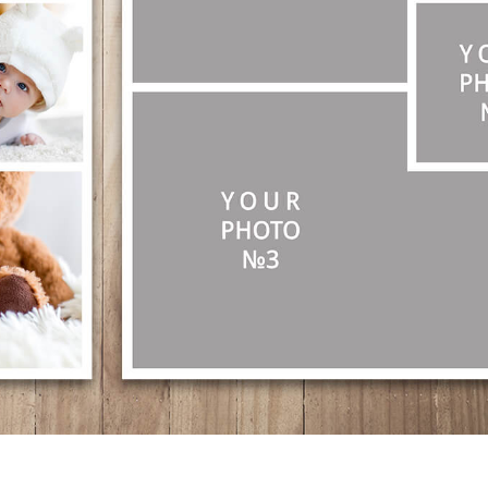
e fototöötlus
Ehete fotode redigeerimine
AI koolitusandme