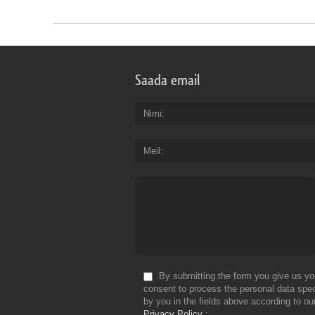
Saada email
Nimi
Meil
By submitting the form you give us yo
consent to process the personal data spec
by you in the fields above according to ou
Privacy Policy