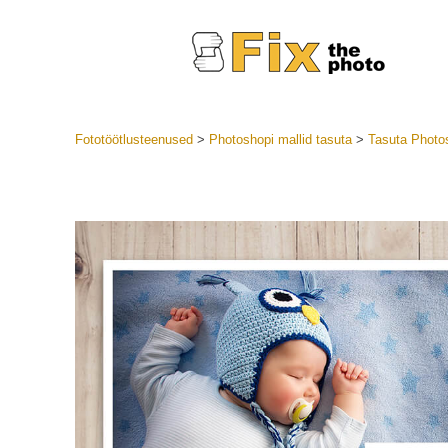
Fototöötlusteenused
>
Photoshopi mallid tasuta
>
Tasuta Photos
Lightroom
LR eelsea
Portre
Parima pa
Mobiili e
Pulmafot