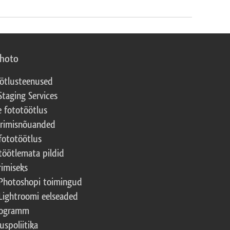
photo
ötlusteenused
Staging Services
e fototöötlus
erimisnõuanded
fototöötlus
töötlemata pildid
rimiseks
Photoshopi toimingud
Lightroomi eelseaded
rogramm
uspoliitika