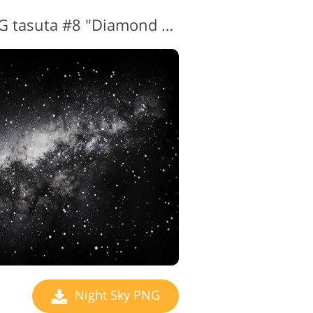
Moon Night Sky PNG tasuta #8 "Diamond Sparkle"
Night Sky PNG