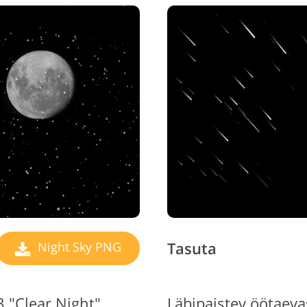
Video red
e fotode redigeerimine
AI koolitusandmed
tee
Tasuta
Night Sky PNG
 "Clear Night"
Läbipaistev öötaeva