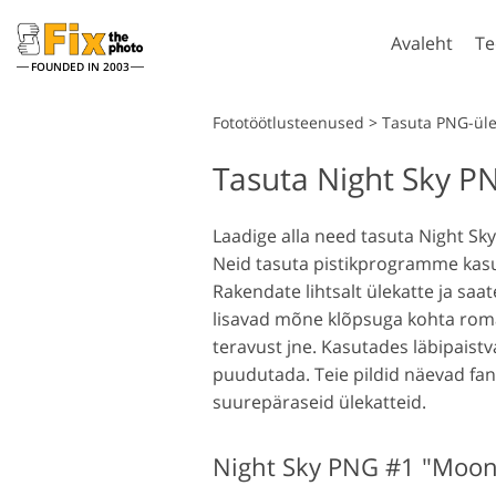
Avaleht
Te
FOUNDED IN 2003
Lightroom
Fototöötlusteenused
>
Tasuta PNG-üle
Tasuta Night Sky P
Lightroomi eelseaded
Phot
LR eelseadistatud kogud
Photo
Portree retušeerimine
Laadige alla need tasuta Night Sk
Parima pakkumise
Phot
Neid tasuta pistikprogramme kasut
eelseaded
Phot
Rakendate lihtsalt ülekatte ja saa
Mobiili eelseaded
Terve
lisavad mõne klõpsuga kohta roman
kolle
teravust jne. Kasutades läbipaist
Terv
puudutada. Teie pildid näevad fan
Pulmafotode redigeerimine
AI
komp
suurepäraseid ülekatteid.
Night Sky PNG #1 "Moon