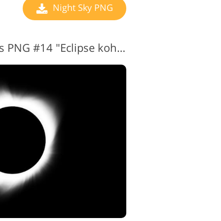
Night Sky PNG
Läbipaistev öötaevas PNG #14 "Eclipse kohta the Sun"