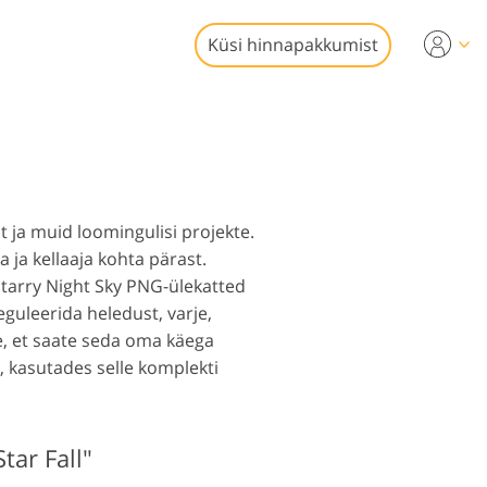
Küsi hinnapakkumist
ideo
ideotöötluseks
onaalsed
 fototöötlus
katted
 ja muid loomingulisi projekte.
ja kellaaja kohta pärast.
 Starry Night Sky PNG-ülekatted
guleerida heledust, varje,
de, et saate seda oma käega
, kasutades selle komplekti
aastamine
tar Fall"