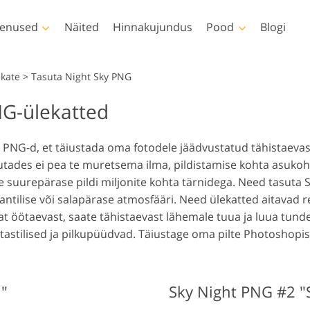
enused
Näited
Hinnakujundus
Pood
Blogi
Photoshop
Templates
V
kate
>
Tasuta Night Sky PNG
NG-ülekatted
oshopi toimingud
Kõik mallid
LUT-id v
shopi pintslid
Turundusmallid
Professi
Keha retušeerimine
Vastsündinu fototöötlus
Kinnisvara
videoüle
y PNG-d, et täiustada oma fotodele jäädvustatud tähistaevast
oshopi ülekatted
Sõbrapäeva kaardid
ades ei pea te muretsema ilma, pildistamise kohta asukoha 
oshopi tekstuurid
Pulmakutsed
te suurepärase pildi miljonite kohta tärnidega. Need tasuta
d Ps Actionsi
Kutse lastepeole
tilise või salapärase atmosfääri. Need ülekatted aitavad re
ktsioonid
vat öötaevast, saate tähistaevast lähemale tuua ja luua tun
ed Ps-ülekatete
tastilised ja pilkupüüdvad. Täiustage oma pilte Photoshopis
 loodud rõivamudelid
Fotode manipuleerimine
Fotode t
lektid
"
Sky Night PNG #2 "S