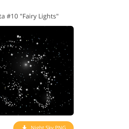
a #10 "Fairy Lights"
Night Sky PNG