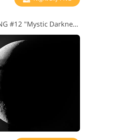
Night Sky Images PNG #12 "Mystic Darkness"