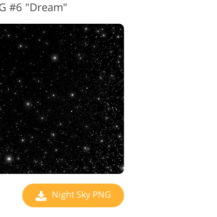
NG #6 "Dream"
Night Sky PNG