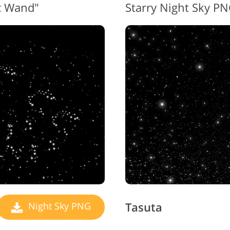
c Wand"
Starry Night Sky P
Tasuta
Night Sky PNG