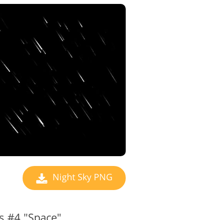
igeerimise
nused
Night Sky PNG
s #4 "Space"