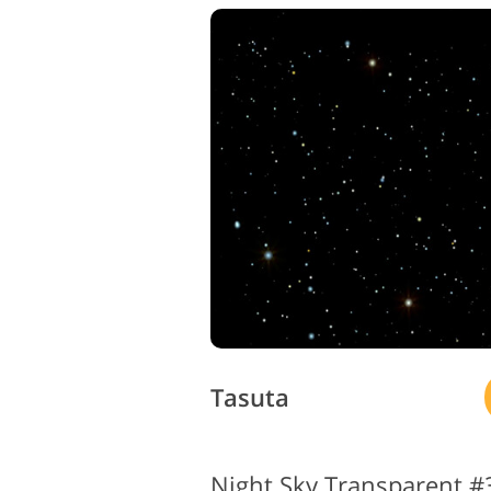
Toote fototöötlus
Ehet
Tasuta
Night Sky Transparent #3