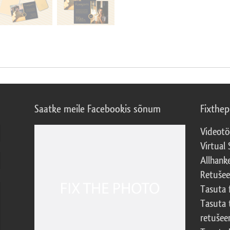
Saatke meile Facebookis sõnum
Fixthe
Videotö
Virtual 
Allhank
Retuše
Tasuta 
Tasuta 
retušee