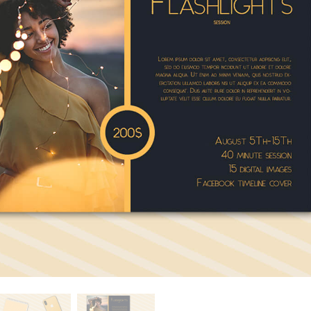
e fototöötlus
Ehete fotode redigeerimine
AI koolitusandme