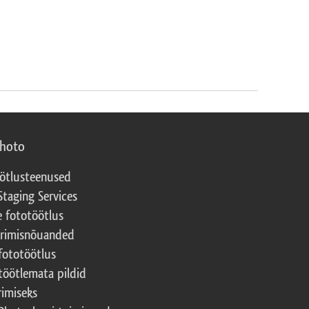
photo
ötlusteenused
Staging Services
e fototöötlus
erimisnõuanded
fototöötlus
töötlemata pildid
rimiseks