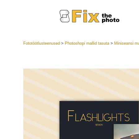
Fototöötlusteenused
>
Photoshopi mallid tasuta
>
Miniseansi ma
Lightroom
LR eelsea
Portre
Parima pa
Mobiili e
Pulmafot