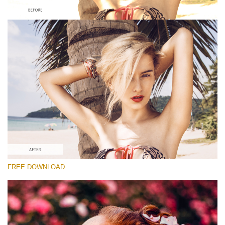
Please select
Looks Like Film Lightroom Preset #2
Dark Moody
(40 Lr Presets)
Matte Complete
(130 Lr Presets)
Must-Have Collection
FREE DOWNLOAD
(1432 Lr Presets)
Free download