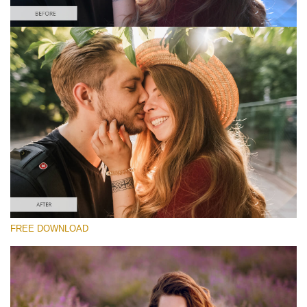
Please select
Free Instagram Preset #6
Matte Portrait
(30 Lr Presets)
Matte Complete
(130 Lr Presets)
Entire Collection
FREE DOWNLOAD
(2067 Lr Presets)
Free download