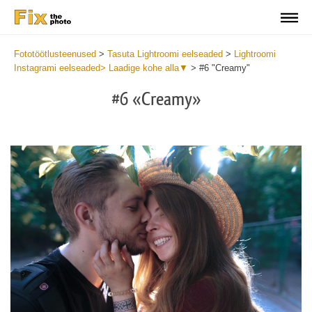
Fototöötlusteenused
>
Tasuta Lightroomi eelseaded
>
Lightroomi
Instagrami eelseaded> Laadige kohe alla▼
>
#6 "Creamy"
#6 «Creamy»