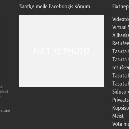
Saatke meile Facebookis sõnum
Fixthe
Videotö
Virtual 
Allhank
Retuše
Tasuta 
Tasuta 
retušee
Tasuta 
Tasuta 
ur
Sidusp
ified
r
Privaats
Küpsiste
ers and
Meist
Võta me