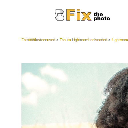
Fototöötlusteenused
>
Tasuta Lightroomi eelseaded
>
Lightroom
Lightroom
LR eelsea
Portre
Parima pa
Mobiili e
Pulmafot