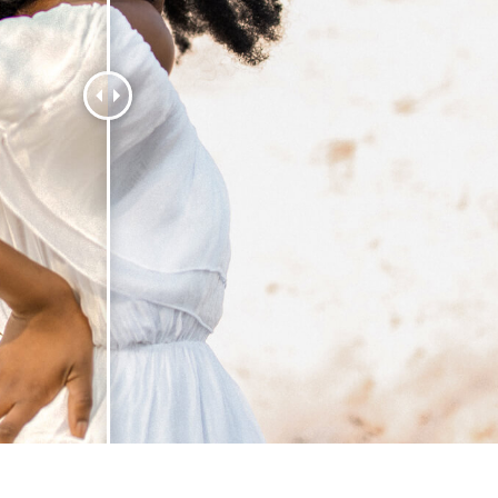
e fototöötlus
Ehete fotode redigeerimine
AI koolitusandme