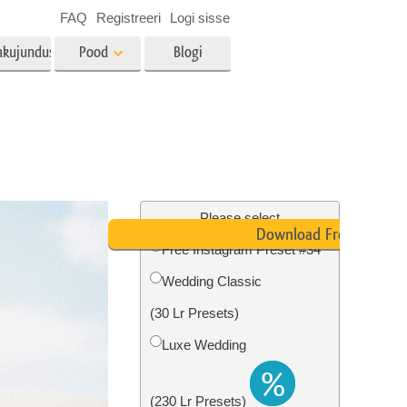
FAQ
Registreeri
Logi sisse
akujundus
Pood
Blogi
es
Video
LUT-id videotöötluseks
Professionaalsed
tlus
Kinnisvara fototöötlus
videoülekatted
Please select
Download Free
Free Instagram Preset #34
Wedding Classic
mine
Fotode taastamine
(30 Lr Presets)
Luxe Wedding
(230 Lr Presets)