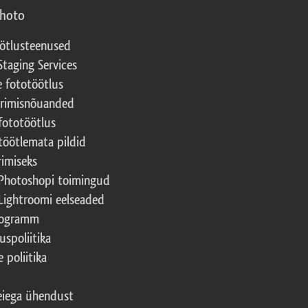
photo
ötlusteenused
Staging Services
e fototöötlus
erimisnõuanded
fototöötlus
töötlemata pildid
rimiseks
Photoshopi toimingud
Lightroomi eelseaded
rogramm
uspoliitika
 poliitika
iega ühendust