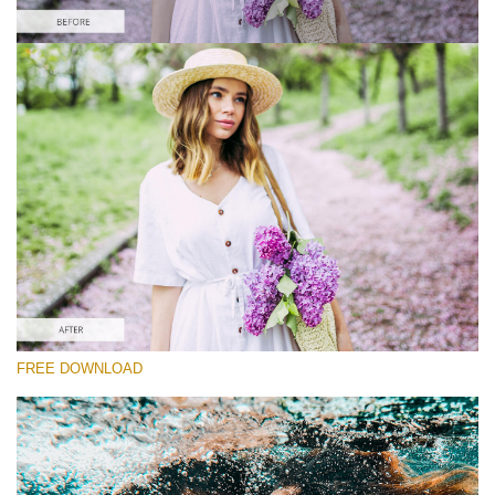
Please select
Free Instagram Preset #27
Orange and Teal
(30 Lr Presets)
Must-Have Collection
(1432 Lr Presets)
Entire Collection
FREE DOWNLOAD
(2067 Lr Presets)
Free download