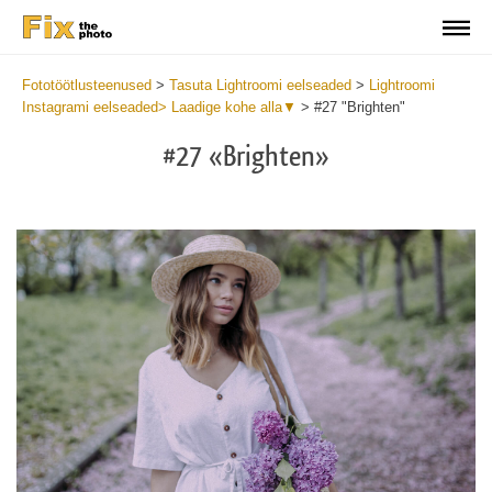
Fototöötlusteenused
>
Tasuta Lightroomi eelseaded
>
Lightroomi
Instagrami eelseaded> Laadige kohe alla▼
>
#27 "Brighten"
#27 «Brighten»
Do
Fr