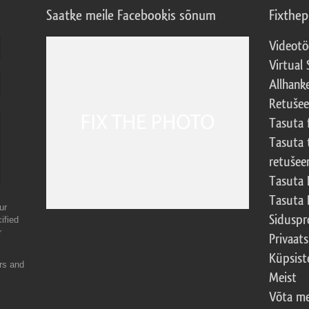
Saatke meile Facebookis sõnum
Fixthe
Videotö
Virtual 
Allhank
Retuše
Tasuta 
Tasuta 
retušee
Tasuta 
Tasuta 
ur
Sidusp
ified
r
Privaats
Küpsiste
ers and
Meist
Võta me