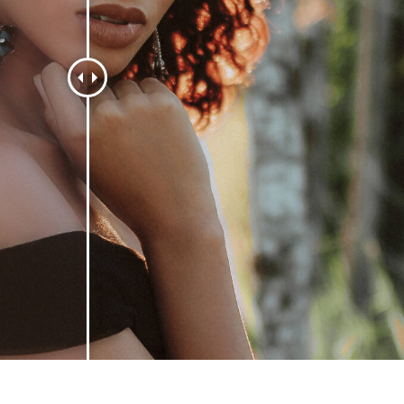
e fototöötlus
Ehete fotode redigeerimine
AI koolitusandme