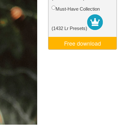
d
Video Editing Services
Must-Have Collection
(1432 Lr Presets)
Free download