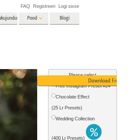
FAQ
Registreeri
Logi sisse
akujundus
Pood
Blogi
es
Video
LUT-id videotöötluseks
Professionaalsed
tlus
Kinnisvara fototöötlus
videoülekatted
Please select
Download Free
Free Instagram Preset #24
Chocolate Effect
mine
Fotode taastamine
(25 Lr Presets)
Wedding Collection
(400 Lr Presets)