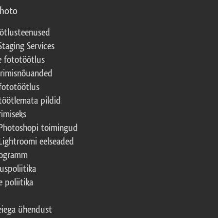
photo
ötlusteenused
Staging Services
e fototöötlus
erimisnõuanded
fototöötlus
töötlemata pildid
rimiseks
Photoshopi toimingud
Lightroomi eelseaded
rogramm
uspoliitika
 poliitika
iega ühendust