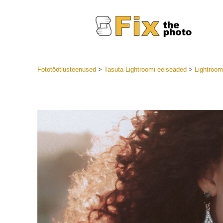
Fototöötlusteenused
>
Tasuta Lightroomi eelseaded
>
Lightroom
Lightroom
LR eelsea
Portre
Parima pa
Mobiili e
Pulmafot