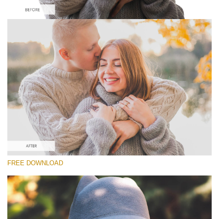
Please select
Free Instagram Preset #16
Matte Effect
(30 Lr Presets)
Matte Complete
(130 Lr Presets)
Must-Have Collection
FREE DOWNLOAD
(1432 Lr Presets)
Free download