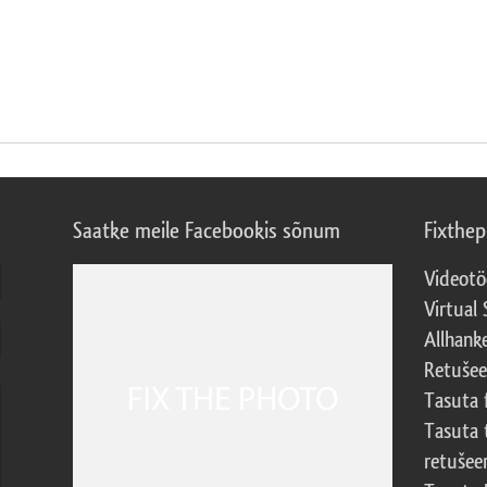
Saatke meile Facebookis sõnum
Fixthe
Videotö
Virtual 
Allhank
Retuše
Tasuta 
Tasuta 
retušee