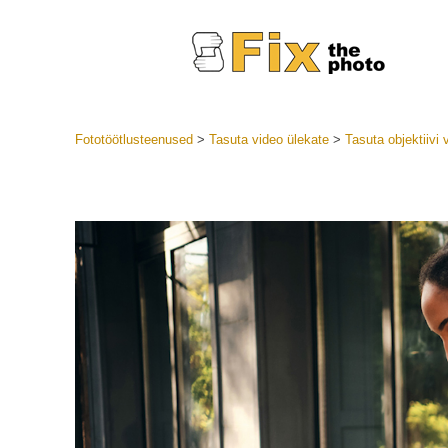
Fototöötlusteenused
>
Tasuta video ülekate
>
Tasuta objektiivi 
Lightroom
LR eelsea
Portre
Parima pa
Mobiili e
Pulmafot