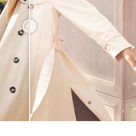
e fototöötlus
Ehete fotode redigeerimine
AI koolitusandme