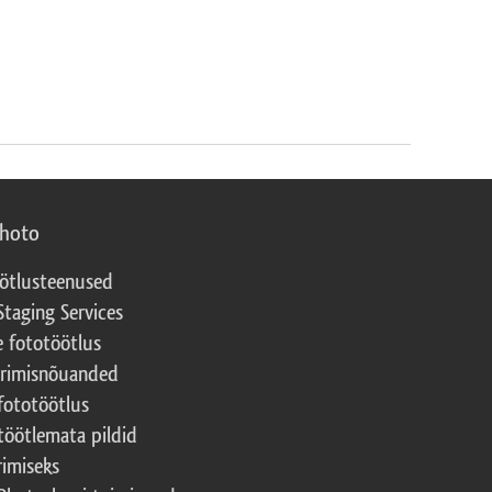
photo
ötlusteenused
Staging Services
e fototöötlus
erimisnõuanded
fototöötlus
töötlemata pildid
rimiseks