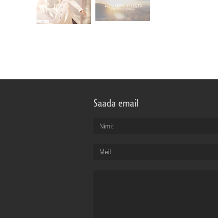
Saada email
Nimi
Meil