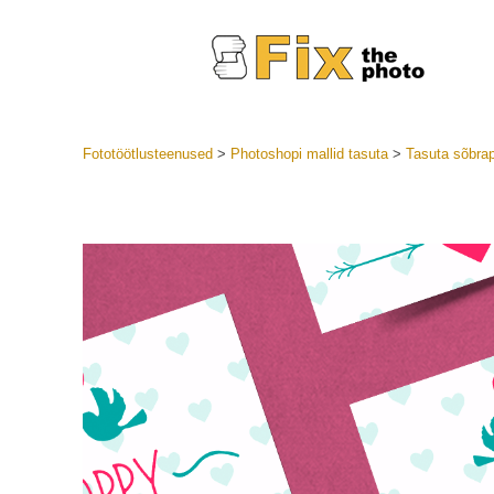
Fototöötlusteenused
>
Photoshopi mallid tasuta
>
Tasuta sõbrap
Lightroom
LR eelsea
Portre
Parima pa
Mobiili e
Pulmafot