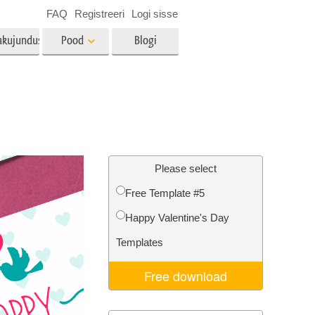
FAQ
Registreeri
Logi sisse
akujundus
Pood
Blogi
es
Video
LUT-id videotöötluseks
Professionaalsed
tlus
Kinnisvara fototöötlus
videoülekatted
Please select
Free Template #5
Happy Valentine's Day
mine
Fotode taastamine
Templates
Free download