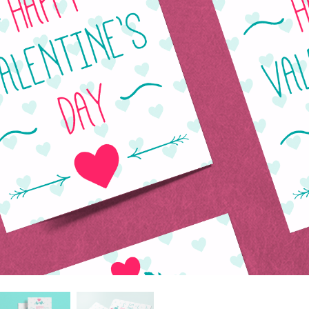
e fototöötlus
Ehete fotode redigeerimine
AI koolitusandme