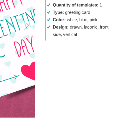
Quantity of templates:
1
d
Video Editing Services
Type:
greeting card
Color:
white, blue, pink
Design:
drawn, laconic, front
side, vertical