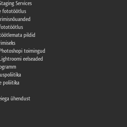
Staging Services
e fototöötlus
erimisnõuanded
fototöötlus
töötlemata pildid
rimiseks
Photoshopi toimingud
Lightroomi eelseaded
rogramm
uspoliitika
 poliitika
iega ühendust