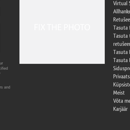
Virtual 
Allhank
Retuše
Tasuta 
Tasuta 
retušee
Tasuta 
Tasuta 
ur
Sidusp
ified
r
Privaats
Küpsiste
ers and
Meist
Võta me
Karjäär