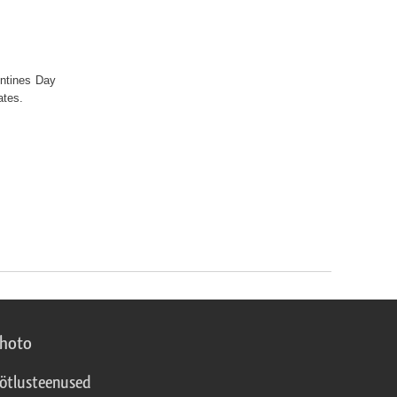
entines Day
lates.
photo
ötlusteenused