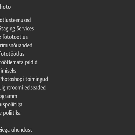
photo
ötlusteenused
Staging Services
e fototöötlus
erimisnõuanded
fototöötlus
töötlemata pildid
rimiseks
Photoshopi toimingud
Lightroomi eelseaded
rogramm
uspoliitika
 poliitika
iega ühendust