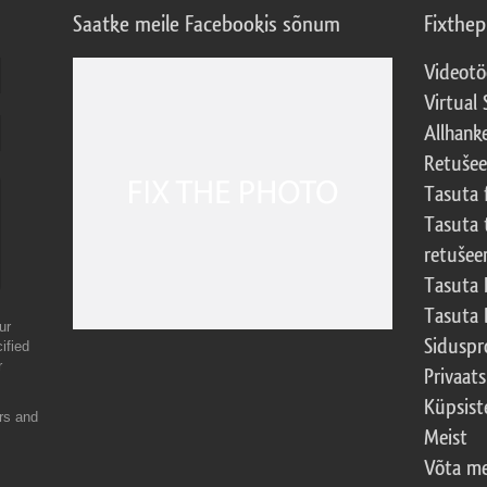
Saatke meile Facebookis sõnum
Fixthe
Videotö
Virtual 
Allhank
Retuše
Tasuta 
Tasuta 
retušee
Tasuta 
Tasuta 
ur
Sidusp
ified
r
Privaats
Küpsiste
ers and
Meist
Võta me