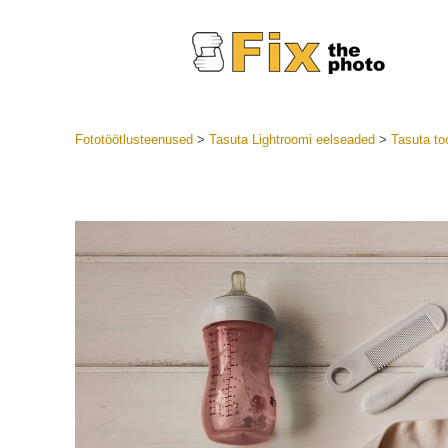
Fototöötlusteenused
>
Tasuta Lightroomi eelseaded
>
Tasuta to
Lightroom
LR eelsea
Portre
Parima pa
Mobiili e
Pulmafot