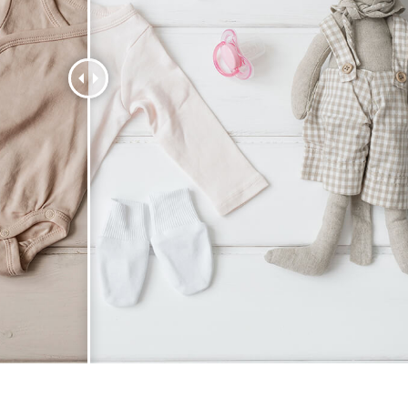
e fototöötlus
Ehete fotode redigeerimine
AI koolitusandme