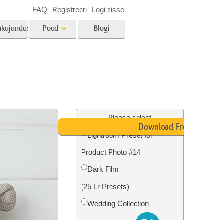
FAQ
Registreeri
Logi sisse
akujundus
Pood
Blogi
es
Video
LUT-id videotöötluseks
Professionaalsed
tlus
Kinnisvara fototöötlus
videoülekatted
Please select
Download Free
Lightroom Preset for
Product Photo #14
mine
Fotode taastamine
Dark Film
(25 Lr Presets)
Wedding Collection