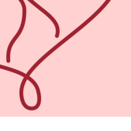
e fototöötlus
Ehete fotode redigeerimine
AI koolitusandme