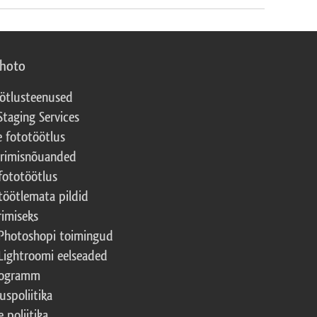
photo
ötlusteenused
Staging Services
e fototöötlus
erimisnõuanded
fototöötlus
töötlemata pildid
rimiseks
Photoshopi toimingud
Lightroomi eelseaded
rogramm
uspoliitika
 poliitika