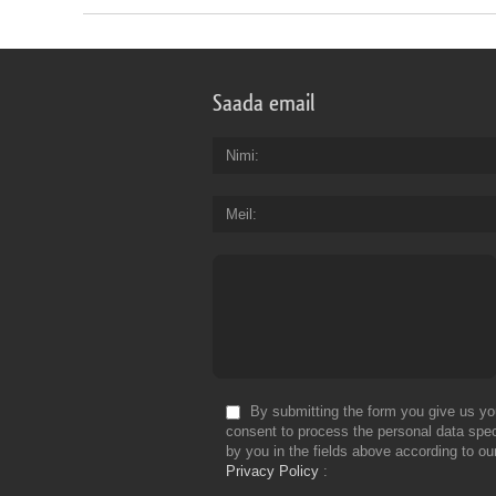
Saada email
Nimi
Meil
By submitting the form you give us yo
consent to process the personal data spec
by you in the fields above according to ou
Privacy Policy