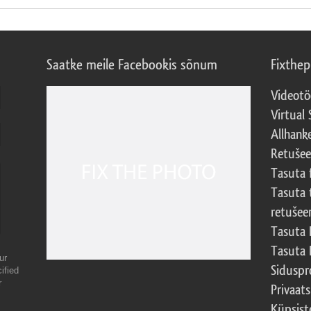
Saatke meile Facebookis sõnum
Fixthe
Videotö
Virtual 
Allhank
Retuše
Tasuta 
Tasuta 
retušee
Tasuta 
Tasuta 
ur
Sidusp
ified
r
Privaats
Küpsiste