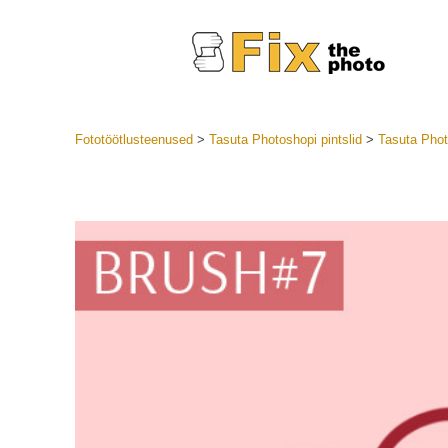
Fototöötlusteenused
>
Tasuta Photoshopi pintslid
>
Tasuta Pho
Lightroom
LR eelsea
Portre
Parima pa
Mobiili e
Pulmafot