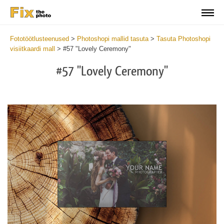
Fototöötlusteenused
>
Photoshopi mallid tasuta
>
Tasuta Photoshopi
visiitkaardi mall
>
#57 "Lovely Ceremony"
#57 "Lovely Ceremony"
Do
Fr
Bu
Ca