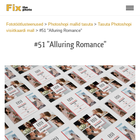
Fototöötlusteenused
>
Photoshopi mallid tasuta
>
Tasuta Photoshopi
visiitkaardi mall
>
#51 "Alluring Romance"
#51 "Alluring Romance"
Do
Fr
Bu
Ca