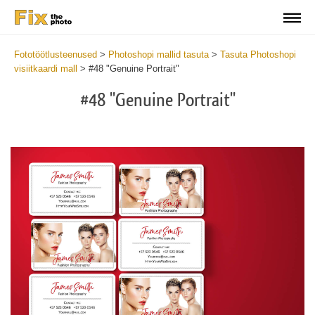
Fototöötlusteenused
>
Photoshopi mallid tasuta
>
Tasuta Photoshopi
visiitkaardi mall
>
#48 "Genuine Portrait"
#48 "Genuine Portrait"
Do
Fr
Bu
Ca