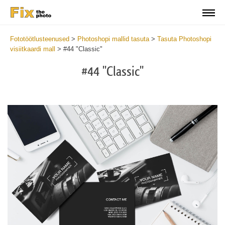
Fototöötlusteenused
>
Photoshopi mallid tasuta
>
Tasuta Photoshopi
visiitkaardi mall
>
#44 "Classic"
#44 "Classic"
Do
Fr
Bu
Ca