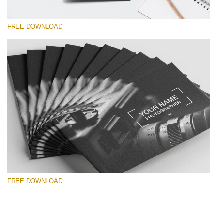
FREE DOWNLOAD
Please select
Free Template #44
Wedding Photography Templates
Free download
FREE DOWNLOAD