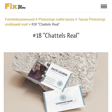
Fototöötlusteenused
>
Photoshopi mallid tasuta
>
Tasuta Photoshopi
visiitkaardi mall
>
#18 "Chattels Real"
#18 "Chattels Real"
Do
Fr
Bu
Ca